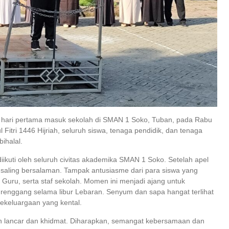
hari pertama masuk sekolah di SMAN 1 Soko, Tuban, pada Rabu
 Fitri 1446 Hijriah, seluruh siswa, tenaga pendidik, dan tenaga
ihalal.
iikuti oleh seluruh civitas akademika SMAN 1 Soko. Setelah apel
itu saling bersalaman. Tampak antusiasme dari para siswa yang
Guru, serta staf sekolah. Momen ini menjadi ajang untuk
enggang selama libur Lebaran. Senyum dan sapa hangat terlihat
kekeluargaan yang kental.
an lancar dan khidmat. Diharapkan, semangat kebersamaan dan