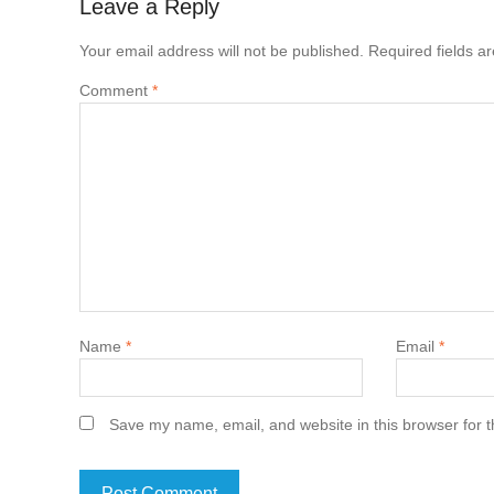
Leave a Reply
Your email address will not be published.
Required fields 
Comment
*
Name
*
Email
*
Save my name, email, and website in this browser for 