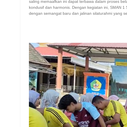
saling memaafkan ini dapat terbawa dalam proses bel
kondusif dan harmonis. Dengan kegiatan ini, SMAN 1 
dengan semangat baru dan jalinan silaturahmi yang se