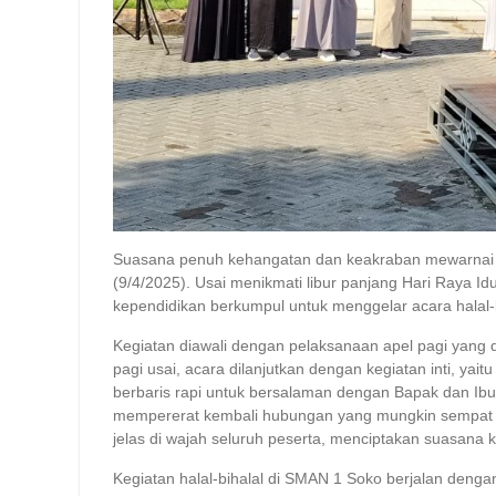
Suasana penuh kehangatan dan keakraban mewarnai 
(9/4/2025). Usai menikmati libur panjang Hari Raya Idul
kependidikan berkumpul untuk menggelar acara halal-b
Kegiatan diawali dengan pelaksanaan apel pagi yang d
pagi usai, acara dilanjutkan dengan kegiatan inti, ya
berbaris rapi untuk bersalaman dengan Bapak dan Ibu 
mempererat kembali hubungan yang mungkin sempat r
jelas di wajah seluruh peserta, menciptakan suasana 
Kegiatan halal-bihalal di SMAN 1 Soko berjalan deng