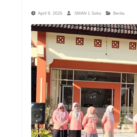
April 9, 2025
SMAN 1 Soko
Berita