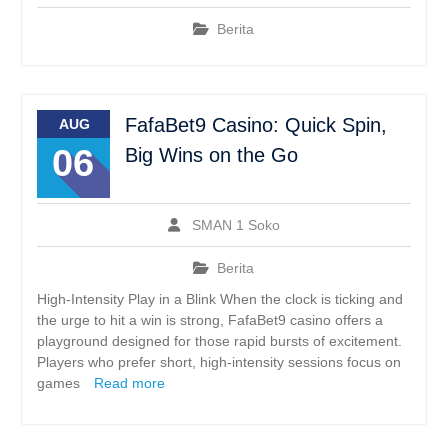
Berita
FafaBet9 Casino: Quick Spin,
AUG
06
Big Wins on the Go
SMAN 1 Soko
Berita
High‑Intensity Play in a Blink When the clock is ticking and
the urge to hit a win is strong, FafaBet9 casino offers a
playground designed for those rapid bursts of excitement.
Players who prefer short, high‑intensity sessions focus on
games
Read more