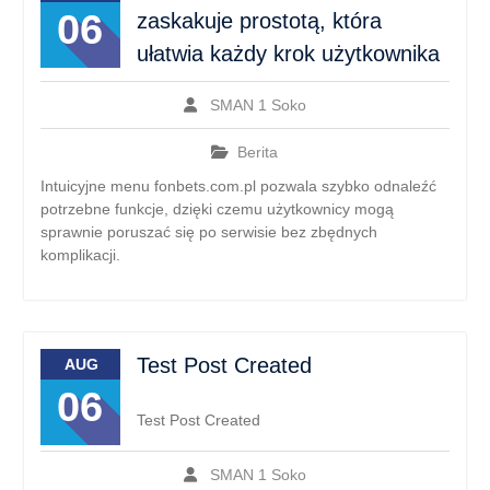
06
zaskakuje prostotą, która
ułatwia każdy krok użytkownika
SMAN 1 Soko
Berita
Intuicyjne menu fonbets.com.pl pozwala szybko odnaleźć
potrzebne funkcje, dzięki czemu użytkownicy mogą
sprawnie poruszać się po serwisie bez zbędnych
komplikacji.
Test Post Created
AUG
06
Test Post Created
SMAN 1 Soko