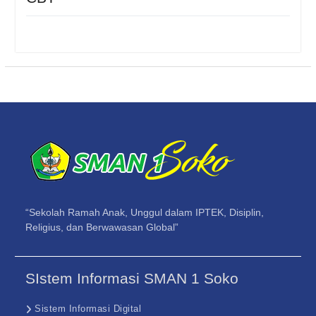
“Sekolah Ramah Anak, Unggul dalam IPTEK, Disiplin,
Religius, dan Berwawasan Global”
SIstem Informasi SMAN 1 Soko
Sistem Informasi Digital