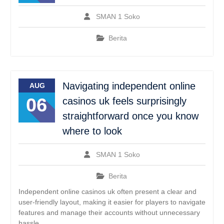
SMAN 1 Soko
Berita
Navigating independent online
AUG
06
casinos uk feels surprisingly
straightforward once you know
where to look
SMAN 1 Soko
Berita
Independent online casinos uk often present a clear and
user-friendly layout, making it easier for players to navigate
features and manage their accounts without unnecessary
hassle.