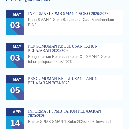
INFORMASI SPMB SMAN 1 SOKO 2026/2027
MAY
Pagu SMAN 1 Soko Bagaimana Cara Mendapatkan
03
PIN?
PENGUMUMAN KELULUSAN TAHUN
MAY
PELAJARAN 2025/2026
03
Pengumuman Kelulusan kelas XII SMAN 1 Soko
tahun pelajaran 2025/2026…
PENGUMUMAN KELULUSAN TAHUN
MAY
PELAJARAN 2024/2025
05
INFORMASI SPMB TAHUN PELAJARAN
APR
2025/2026
14
Brosur SPMB-SMAN 1 Soko 2025/2026Download