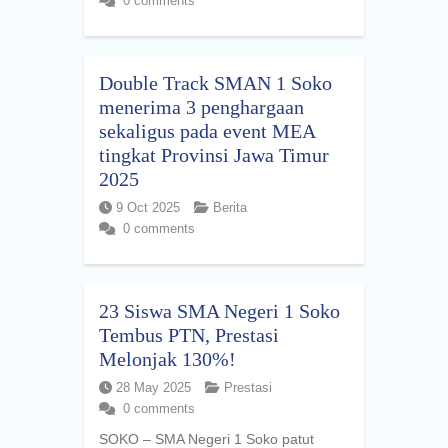
0 comments
Double Track SMAN 1 Soko
menerima 3 penghargaan
sekaligus pada event MEA
tingkat Provinsi Jawa Timur
2025
9 Oct 2025
Berita
0 comments
23 Siswa SMA Negeri 1 Soko
Tembus PTN, Prestasi
Melonjak 130%!
28 May 2025
Prestasi
0 comments
SOKO – SMA Negeri 1 Soko patut