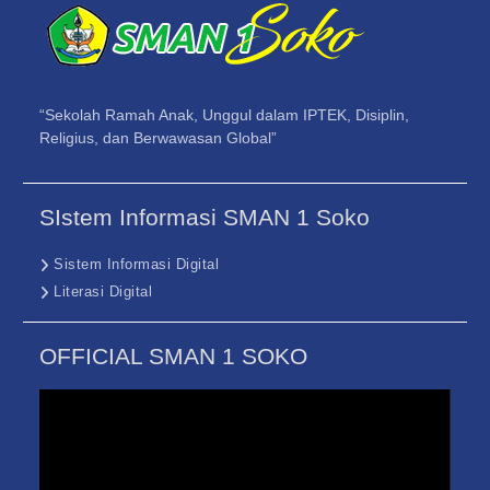
“Sekolah Ramah Anak, Unggul dalam IPTEK, Disiplin,
Religius, dan Berwawasan Global”
SIstem Informasi SMAN 1 Soko
Sistem Informasi Digital
Literasi Digital
OFFICIAL SMAN 1 SOKO
Video
Player