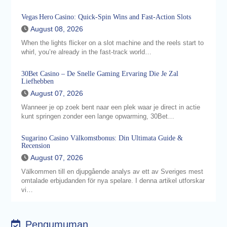
Vegas Hero Casino: Quick‑Spin Wins and Fast‑Action Slots
August 08, 2026
When the lights flicker on a slot machine and the reels start to
whirl, you’re already in the fast‑track world…
30Bet Casino – De Snelle Gaming Ervaring Die Je Zal
Liefhebben
August 07, 2026
Wanneer je op zoek bent naar een plek waar je direct in actie
kunt springen zonder een lange opwarming, 30Bet…
Sugarino Casino Välkomstbonus: Din Ultimata Guide &
Recension
August 07, 2026
Välkommen till en djupgående analys av ett av Sveriges mest
omtalade erbjudanden för nya spelare. I denna artikel utforskar
vi…
Pengumuman