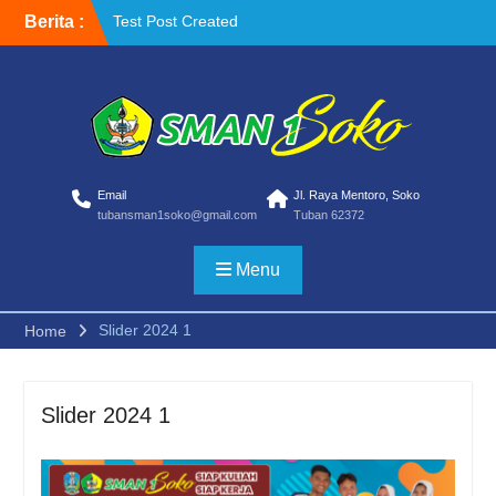
Skip
Berita :
Test Post Created
to
Slot Mafia Casino:
content
Quick‑Hit Slot Fever and
Fast‑Track Fun
Pin up az saytında sadə
qeydiyyat və sürətli oyun
başlayır
Email
Jl. Raya Mentoro, Soko
tubansman1soko@gmail.com
Tuban 62372
Menu
Slider 2024 1
Home
Slider 2024 1