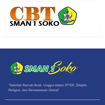
“Sekolah Ramah Anak, Unggul dalam IPTEK, Disiplin,
Religius, dan Berwawasan Global”