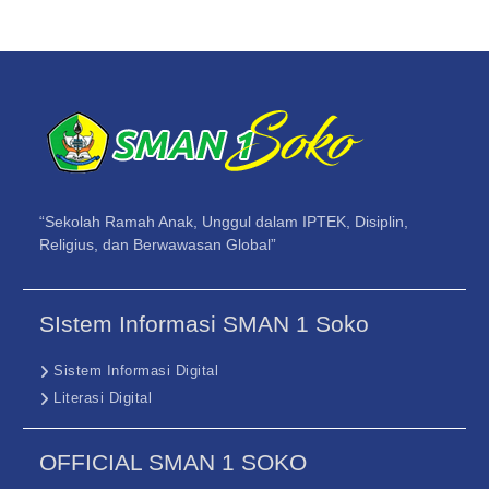
“Sekolah Ramah Anak, Unggul dalam IPTEK, Disiplin,
Religius, dan Berwawasan Global”
SIstem Informasi SMAN 1 Soko
Sistem Informasi Digital
Literasi Digital
OFFICIAL SMAN 1 SOKO